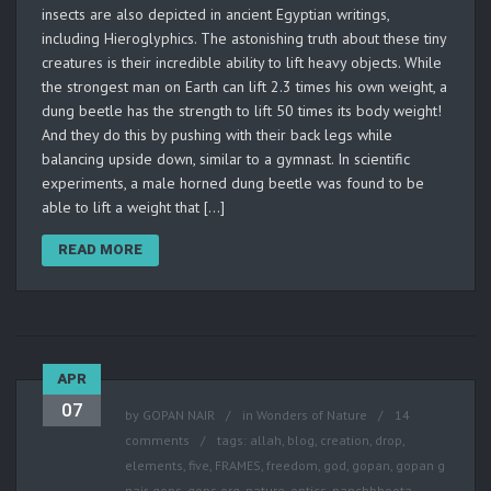
insects are also depicted in ancient Egyptian writings,
including Hieroglyphics. The astonishing truth about these tiny
creatures is their incredible ability to lift heavy objects. While
the strongest man on Earth can lift 2.3 times his own weight, a
dung beetle has the strength to lift 50 times its body weight!
And they do this by pushing with their back legs while
balancing upside down, similar to a gymnast. In scientific
experiments, a male horned dung beetle was found to be
able to lift a weight that […]
READ MORE
APR
07
by
GOPAN NAIR
in
Wonders of Nature
14
comments
tags:
allah
,
blog
,
creation
,
drop
,
elements
,
five
,
FRAMES
,
freedom
,
god
,
gopan
,
gopan g
nair
,
gops
,
gops.org
,
nature
,
optics
,
panchbhoota
,