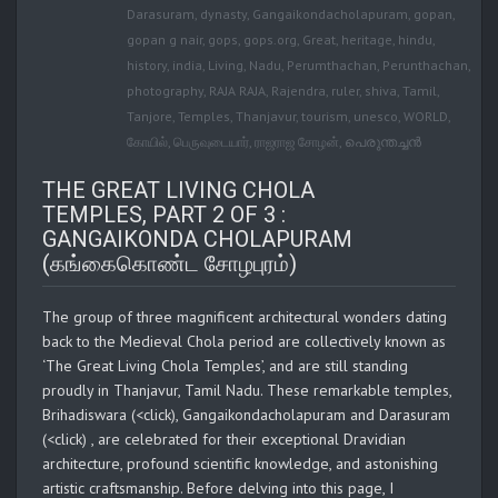
Darasuram
,
dynasty
,
Gangaikondacholapuram
,
gopan
,
gopan g nair
,
gops
,
gops.org
,
Great
,
heritage
,
hindu
,
history
,
india
,
Living
,
Nadu
,
Perumthachan
,
Perunthachan
,
photography
,
RAJA RAJA
,
Rajendra
,
ruler
,
shiva
,
Tamil
,
Tanjore
,
Temples
,
Thanjavur
,
tourism
,
unesco
,
WORLD
,
கோயில்
,
பெருவுடையார்
,
ராஜராஜ சோழன்
,
പെരുന്തച്ചന്‍
THE GREAT LIVING CHOLA
TEMPLES, PART 2 OF 3 :
GANGAIKONDA CHOLAPURAM
(கங்கைகொண்ட சோழபுரம்)
The group of three magnificent architectural wonders dating
back to the Medieval Chola period are collectively known as
‘The Great Living Chola Temples’, and are still standing
proudly in Thanjavur, Tamil Nadu. These remarkable temples,
Brihadiswara (<click), Gangaikondacholapuram and Darasuram
(<click) , are celebrated for their exceptional Dravidian
architecture, profound scientific knowledge, and astonishing
artistic craftsmanship. Before delving into this page, I