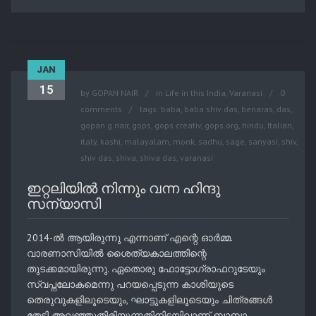
JAN
15
by
GOPAN NAIR
in
Life in this India
,
Varanasi
0
comments
tags:
baba
,
baba shiv das
,
benaras
,
das
,
gopan g nair
,
gops
,
gops creativ
,
gops.org
,
hindu
,
Italian
,
italy
,
kashi
,
malayalam
,
monk
,
sadhu
,
sage
,
sanyasi
,
shiv
,
shiv das
,
shiva
,
shiva das
,
varanasi
ഇറ്റലിയിൽ നിന്നും വന്ന ഹിന്ദു
സന്യാസി
2014-ൽ ആയിരുന്നു എന്നാണ്‌ എന്റെ ഓർമ്മ.
വാരണാസിയിൽ ശൈത്യകാലത്തിന്റെ
തുടക്കമായിരുന്നു. ഏതൊരു ഫോട്ടോഗ്രാഫറുടേയും
സ്വപ്നലോകമെന്നു പറയപ്പെടുന്ന കാശിയുടെ
തെരുവുകളിലൂടെയും, ഘാട്ടുകളിലൂടെയും ചിത്രങ്ങൾ
തേടി അലഞ്ഞുതിരിയുന്നതിനിടയിലാണ്‌ ബാബാ