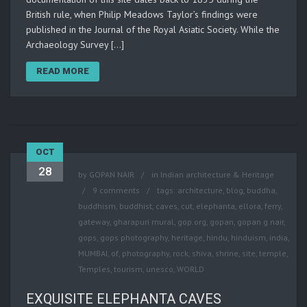
British rule, when Philip Meadows Taylor’s findings were
published in the Journal of the Royal Asiatic Society. While the
Archaeology Survey […]
READ MORE
OCT
28
by
GOPAN NAIR
in
Indian architecture & Heritage
9 comments
tags:
architecture
,
blog
,
buddha
,
buddhism
,
buddhist
,
caves
,
cut
,
elephanta
,
ellora
,
ferry
,
gateway
,
gharapuri mural
,
gop.org
,
gopan
,
gopan g nair
,
gops
,
gops photography
,
heritage
,
hindu
,
hinduism
,
india
,
MUMBAI
,
of
,
photography
,
rock
,
shiva
,
shrine
,
site
,
temple
,
Temples
,
tourism
,
unesco
,
WORLD
EXQUISITE ELEPHANTA CAVES