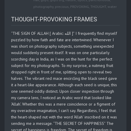
photography
,
precious
,
PROVOKING
,
THOUGHT
,
water
THOUGHT-PROVOKING FRAMES
“THE SIGN OF ALLAH [ Arabic: الله ]” I frequently find myself
puzzled by how faith and fate are intertwined. Whenever I
was short on photography subjects, something unexpected
would suddenly present itself. It was on one particularly
scorching day in India, as I was on the hunt for the perfect
subject for my photographs. To my surprise, a nutmeg fruit
dropped right in front of me, splitting open to reveal two
halves. The vibrant red mace encircling the black seed gave
it a heart-like appearance. Although each seed is unique, this
one seemed oddly distinct. Upon closer inspection through
my camera lens, I noticed an Arabic word that looked like
‘Allah’. Whether this was a mere coincidence or a figment of
my overactive imagination, I can’t say. Regardless, I feel that
the heart-shaped nut with the word ‘Allah’ inscribed on it was
sending me a message. “THE SECRET OF HAPPINESS” The
secret of happiness is freedom. The secret of freedom is