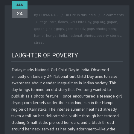
JAN
24
by
GOPAN NAIR
in
Life in this India
2 comments
tags:
corn
,
flakes
,
Girl Child Day
,
gop.org
,
gopan
,
gopan g nair
,
gops
,
gops creativ
,
gops photography
,
hampi
,
hunger
,
india
,
national
,
photos
,
poverty
,
stories
,
street
LAUGHTER OF POVERTY
Today marks National Girl Child Day in India. Observed
annually on January 24, National Girl Child Day aims to raise
awareness about gender inequalities in Indian society. This
day brings to mind an old story that I’ve long wanted to
publish as a photo feature. I once encountered a teenage girl
drying corn kernels under the scorching sun in the Hampi
region of Karnataka. The intense summer heat had already
taken a toll on her delicate skin, visible through her tattered
clothing. Small sticks pierced her ears, and a black thread
around her neck served as her only adornment—likely the