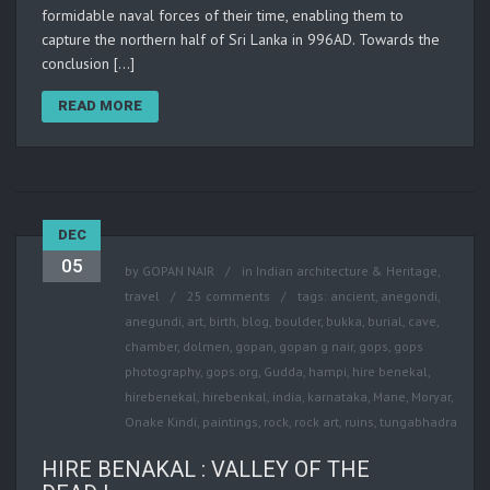
formidable naval forces of their time, enabling them to
capture the northern half of Sri Lanka in 996AD. Towards the
conclusion […]
READ MORE
DEC
05
by
GOPAN NAIR
in
Indian architecture & Heritage
,
travel
25 comments
tags:
ancient
,
anegondi
,
anegundi
,
art
,
birth
,
blog
,
boulder
,
bukka
,
burial
,
cave
,
chamber
,
dolmen
,
gopan
,
gopan g nair
,
gops
,
gops
photography
,
gops.org
,
Gudda
,
hampi
,
hire benekal
,
hirebenekal
,
hirebenkal
,
india
,
karnataka
,
Mane
,
Moryar
,
Onake Kindi
,
paintings
,
rock
,
rock art
,
ruins
,
tungabhadra
HIRE BENAKAL : VALLEY OF THE