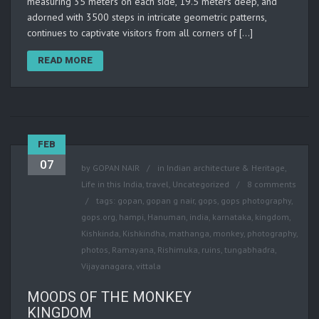
measuring 35 meters on each side, 19.5 meters deep, and
adorned with 3500 steps in intricate geometric patterns,
continues to captivate visitors from all corners of […]
READ MORE
FEB
07
by
GOPAN NAIR
in
Indian architecture & Heritage
,
Life in this India
,
travel
,
Uncategorized
8 comments
tags:
gopan
,
gopan g nair
,
gops
,
gops photography
,
gops.org
,
hampi
,
Hanuman
,
india
,
karnataka
,
kingdom
,
Kishkinda
,
Kishkindha
,
mathanga
,
monkey
,
photography
,
photos
,
Ramayana
,
Rishimuka
,
ruins
,
tungabhadra
,
Vijayanagara
,
vittala
MOODS OF THE MONKEY
KINGDOM