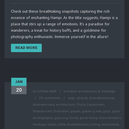
Check out these breathtaking snapshots capturing the rich
essence of enchanting Hampi. As the title suggests, Hampi is a
place that stirs up a range of emotions. It’s a paradise for
wanderers, a treat for history buffs, and a goldmine for
photography enthusiasts. Immerse yourself in the allure!
READ MORE
JAN
20
by
GOPAN NAIR
in
Indian architecture & Heritage
28 comments
tags:
airavat
,
Airavateshwarar
,
Airavatesvara
,
architecture
,
Chola
,
Darasuram
,
Dharasuram
,
Dravidian
,
gopan
,
gopan g nair
,
gops
,
gops
photography
,
gops.org
,
Great
,
great living chola temples
,
heritage
,
hindu
,
india
,
Kumbakonam
,
Living
,
monument
,