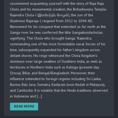
recommend acquainting yourself with the story of Raja Raja
Chola and his monumental creation, the Brihadiswara Temple.
Rajendra Chola-I (இராசேந்திர சோழன்), the son of the
illustrious Rajaraja-I, reigned from 1012 to 1044 AD.
Renowned for his conquest that extended as far north as the
Ganga river, he was conferred the title Gangaikondacholan,
signifying ‘The Chola who brought Ganga.’ Rajendra,
commanding one of the most formidable naval forces of his
time, subsequently expanded his father’s kingdom across
distant shores. His reign witnessed the Chola Kingdom’s
dominion over large swathes of Southern India, as well as
territories in Northern India such as Kalinga (present-day
Orissa), Bihar, and Bengal/Bangladesh. Moreover, their
influence extended to foreign regions including Sri Lanka,
Burma, Bali, Java, Sumatra, Kadaram (now Kedah in Malaysia),
and Cambodia. It is notable that the Hindu traditions observed
in Indonesia and […]
READ MORE