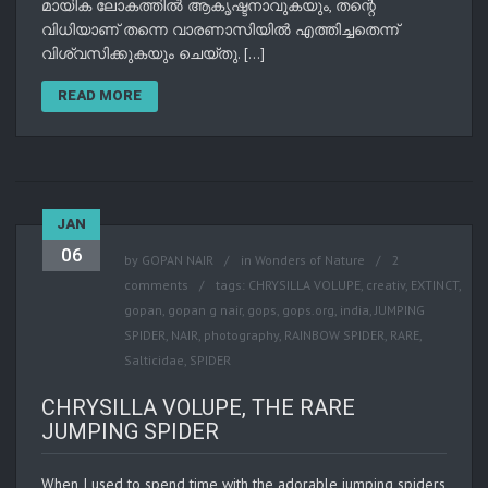
മായിക ലോകത്തിൽ ആകൃഷ്ടനാവുകയും, തന്റെ
വിധിയാണ്‌ തന്നെ വാരണാസിയിൽ എത്തിച്ചതെന്ന്‌
വിശ്വസിക്കുകയും ചെയ്തു. […]
READ MORE
JAN
06
by
GOPAN NAIR
in
Wonders of Nature
2
comments
tags:
CHRYSILLA VOLUPE
,
creativ
,
EXTINCT
,
gopan
,
gopan g nair
,
gops
,
gops.org
,
india
,
JUMPING
SPIDER
,
NAIR
,
photography
,
RAINBOW SPIDER
,
RARE
,
Salticidae
,
SPIDER
CHRYSILLA VOLUPE, THE RARE
JUMPING SPIDER
When I used to spend time with the adorable jumping spiders