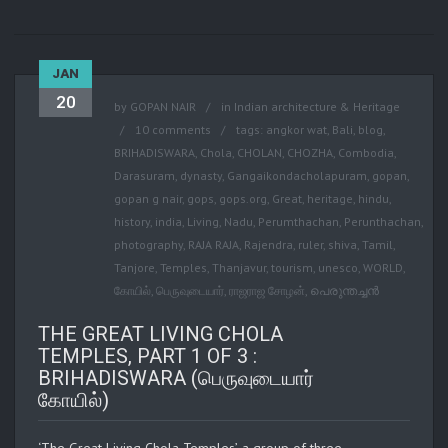
JAN
20
by
GOPAN NAIR
in
Indian architecture & Heritage
10 comments
tags:
angkor wat
,
Bali
,
blog
,
BRIHADISWARA
,
Chola
,
CHOLAN
,
CHOZHA
,
Combodia
,
Darasuram
,
dynasty
,
Gangaikondacholapuram
,
gopan
,
gopan g nair
,
gops
,
gops.org
,
Great
,
heritage
,
hindu
,
history
,
india
,
Living
,
Nadu
,
Perumthachan
,
Perunthachan
,
photography
,
RAJA RAJA
,
Rajendra
,
ruler
,
shiva
,
Tamil
,
Tanjore
,
Temples
,
Thanjavur
,
tourism
,
unesco
,
WORLD
,
கோயில்
,
பெருவுடையார்
,
ராஜராஜ சோழன்
,
പെരുന്തച്ചന്‍
THE GREAT LIVING CHOLA
TEMPLES, PART 1 OF 3 :
BRIHADISWARA (பெருவுடையார்
கோயில்)