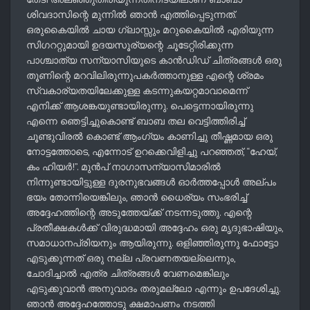
ശിവദാസിന്റെ മുന്നിൽ ഞാൻ എത്തിപ്പെടുന്നത്‌.
ഒരുകൈയിൽ ചായ ഗ്ലാസ്സും മറുകൈയിൽ എരിയുന്ന
സിഗററ്റുമായി ഉദയസൂര്യന്റെ ചൂടേറ്റിരിക്കുന്ന
പാശ്ചാത്യ സന്യാസിയുടെ കാൻഡിഡ്‌ ചിത്രങ്ങൾ ഒരു
തൂണിന്റെ മറവിലിരുന്നുപകർത്താനുള്ള എന്റെ ശ്രമം
സ്വകാര്യതയിലേക്കുള്ള കടന്നുകയറ്റമാവാമെന്ന്‌
എനിക്ക്‌ ആശങ്കയുണ്ടായിരുന്നു. പെട്ടെന്നായിരുന്നു
എന്നെ ഞെട്ടിച്ചുകൊണ്ട് ബാബ തല വെട്ടിത്തിരിച്ച്
ചൂണ്ടുവിരൽ കൊണ്ട് ആംഗ്യം കാണിച്ചു തീഷ്ണമായ ഒരു
നോട്ടത്തോടെ, എന്നോട്‌ ഉറക്കെവിളിച്ചു പറഞ്ഞത്‌, “ഹേയ്,
കം ഹിയർ!”. മുൻപ്‌ നാഗാസന്യാസിമാരിൽ
നിന്നുണ്ടായിട്ടുള്ള ദുരനുഭവങ്ങൾ ഓർത്തപ്പോൾ അല്പം
ഭയം തോന്നിയെങ്കിലും, ഞാൻ ധൈര്യം സംഭരിച്ച്
അദ്ദേഹത്തിന്റെ അടുത്തേയ്ക്ക് നടന്നടുത്തു. എന്റെ
പ്രതീക്ഷകൾക്ക് വിരുദ്ധമായി അദ്ദേഹം ഒരു മൃദുഭാഷിയും,
സമാധാനപ്രിയനും ആയിരുന്നു. ഒളിഞ്ഞിരുന്നു ഫോട്ടോ
എടുക്കുന്നത്‌ ഒരു നല്ല പ്രവണതയല്ലെന്നും,
ചോദിച്ചാൽ എത്ര ചിത്രങ്ങൾ വേണമെങ്കിലും
എടുക്കുവാൻ അനുവാദം തരുമല്ലോ എന്നും ഉപദേശിച്ചു.
ഞാൻ അദ്ദേഹത്തോടു ക്ഷമാപണം നടത്തി