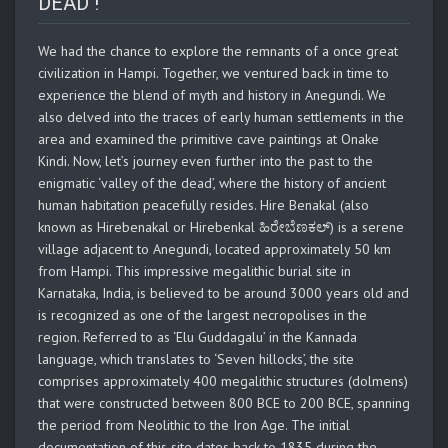
DEAD !
We had the chance to explore the remnants of a once great
civilization in Hampi. Together, we ventured back in time to
experience the blend of myth and history in Anegundi. We
also delved into the traces of early human settlements in the
area and examined the primitive cave paintings at Onake
Kindi. Now, let’s journey even further into the past to the
enigmatic ‘valley of the dead’, where the history of ancient
human habitation peacefully resides. Hire Benakal (also
known as Hirebenakal or Hirebenkal ಹಿರೇಬೆಣಕಲ್) is a serene
village adjacent to Anegundi, located approximately 50 km
from Hampi. This impressive megalithic burial site in
Karnataka, India, is believed to be around 3000 years old and
is recognized as one of the largest necropolises in the
region. Referred to as ‘Elu Guddagalu’ in the Kannada
language, which translates to ‘Seven hillocks’, the site
comprises approximately 400 megalithic structures (dolmens)
that were constructed between 800 BCE to 200 BCE, spanning
the period from Neolithic to the Iron Age. The initial
documentation of this site dates back to 1835 during the