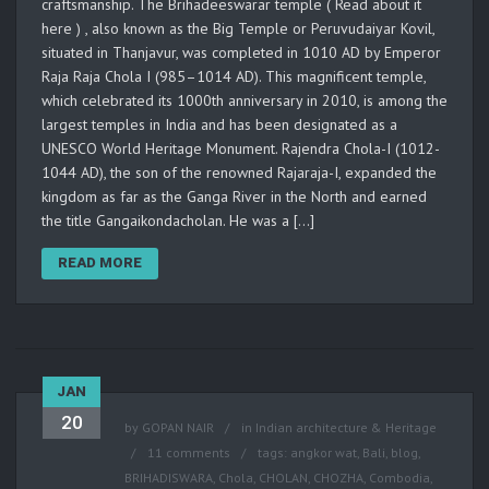
craftsmanship. The Brihadeeswarar temple ( Read about it
here ) , also known as the Big Temple or Peruvudaiyar Kovil,
situated in Thanjavur, was completed in 1010 AD by Emperor
Raja Raja Chola I (985–1014 AD). This magnificent temple,
which celebrated its 1000th anniversary in 2010, is among the
largest temples in India and has been designated as a
UNESCO World Heritage Monument. Rajendra Chola-I (1012-
1044 AD), the son of the renowned Rajaraja-I, expanded the
kingdom as far as the Ganga River in the North and earned
the title Gangaikondacholan. He was a […]
READ MORE
JAN
20
by
GOPAN NAIR
in
Indian architecture & Heritage
11 comments
tags:
angkor wat
,
Bali
,
blog
,
BRIHADISWARA
,
Chola
,
CHOLAN
,
CHOZHA
,
Combodia
,