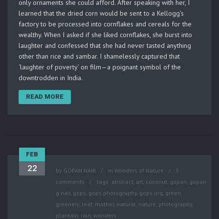
only ornaments she could afford. After speaking with her, I
learned that the dried corn would be sent to a Kellogg’s
factory to be processed into cornflakes and cereals for the
wealthy. When I asked if she liked cornflakes, she burst into
laughter and confessed that she had never tasted anything
other than rice and sambar. I shamelessly captured that
‘laughter of poverty’ on film—a poignant symbol of the
downtrodden in India.
READ MORE
FEB
22
by
GOPAN NAIR
in
Wonders of Nature
5
comments
tags:
abstract
,
art
,
coconut
,
gopan
,
gopan
g nair
,
gops
,
gops photography
,
gops.org
,
green
,
greenery
,
leaf
,
mother
,
natural
,
nature
,
photography
,
plantain
,
rain
,
wonders