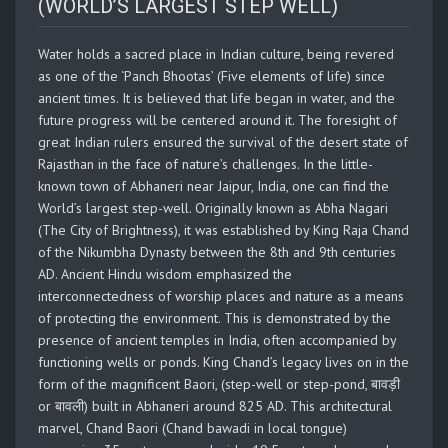
(WORLD’S LARGEST STEP WELL)
Water holds a sacred place in Indian culture, being revered
as one of the ‘Panch Bhootas’ (Five elements of life) since
ancient times. It is believed that life began in water, and the
future progress will be centered around it. The foresight of
great Indian rulers ensured the survival of the desert state of
Rajasthan in the face of nature’s challenges. In the little-
known town of Abhaneri near Jaipur, India, one can find the
World’s largest step-well. Originally known as Abha Nagari
(The City of Brightness), it was established by King Raja Chand
of the Nikumbha Dynasty between the 8th and 9th centuries
AD. Ancient Hindu wisdom emphasized the
interconnectedness of worship places and nature as a means
of protecting the environment. This is demonstrated by the
presence of ancient temples in India, often accompanied by
functioning wells or ponds. King Chand’s legacy lives on in the
form of the magnificent Baori, (step-well or step-pond, बावड़ी
or बावली) built in Abhaneri around 825 AD. This architectural
marvel, Chand Baori (Chand bawadi in local tongue)