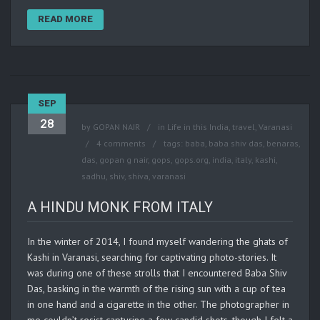
READ MORE
SEP
28
by
GOPAN NAIR
in
Life in this India
,
travel
,
Varanasi
4 comments
tags:
baba
,
baba shiv das
,
benaras
,
das
,
gopan g nair
,
gops
,
gops.org
,
india
,
italy
,
kashi
,
sadhu
,
shiv
,
shiva
,
varanasi
A HINDU MONK FROM ITALY
In the winter of 2014, I found myself wandering the ghats of
Kashi in Varanasi, searching for captivating photo-stories. It
was during one of these strolls that I encountered Baba Shiv
Das, basking in the warmth of the rising sun with a cup of tea
in one hand and a cigarette in the other. The photographer in