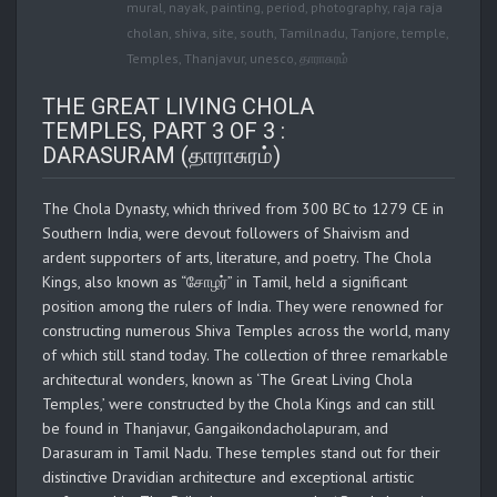
mural
,
nayak
,
painting
,
period
,
photography
,
raja raja
cholan
,
shiva
,
site
,
south
,
Tamilnadu
,
Tanjore
,
temple
,
Temples
,
Thanjavur
,
unesco
,
தாராசுரம்
THE GREAT LIVING CHOLA
TEMPLES, PART 3 OF 3 :
DARASURAM (தாராசுரம்)
The Chola Dynasty, which thrived from 300 BC to 1279 CE in
Southern India, were devout followers of Shaivism and
ardent supporters of arts, literature, and poetry. The Chola
Kings, also known as “சோழர்” in Tamil, held a significant
position among the rulers of India. They were renowned for
constructing numerous Shiva Temples across the world, many
of which still stand today. The collection of three remarkable
architectural wonders, known as ‘The Great Living Chola
Temples,’ were constructed by the Chola Kings and can still
be found in Thanjavur, Gangaikondacholapuram, and
Darasuram in Tamil Nadu. These temples stand out for their
distinctive Dravidian architecture and exceptional artistic