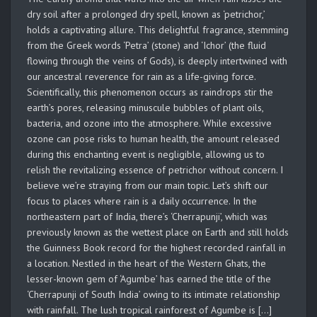
dry soil after a prolonged dry spell, known as ‘petrichor,’
holds a captivating allure. This delightful fragrance, stemming
from the Greek words ‘Petra’ (stone) and ‘Ichor’ (the fluid
flowing through the veins of Gods), is deeply intertwined with
our ancestral reverence for rain as a life-giving force.
Scientifically, this phenomenon occurs as raindrops stir the
earth’s pores, releasing minuscule bubbles of plant oils,
bacteria, and ozone into the atmosphere. While excessive
ozone can pose risks to human health, the amount released
during this enchanting event is negligible, allowing us to
relish the revitalizing essence of petrichor without concern. I
believe we’re straying from our main topic. Let’s shift our
focus to places where rain is a daily occurrence. In the
northeastern part of India, there’s ‘Cherrapunji’, which was
previously known as the wettest place on Earth and still holds
the Guinness Book record for the highest recorded rainfall in
a location. Nestled in the heart of the Western Ghats, the
lesser-known gem of ‘Agumbe’ has earned the title of the
‘Cherrapunji of South India’ owing to its intimate relationship
with rainfall. The lush tropical rainforest of Agumbe is […]