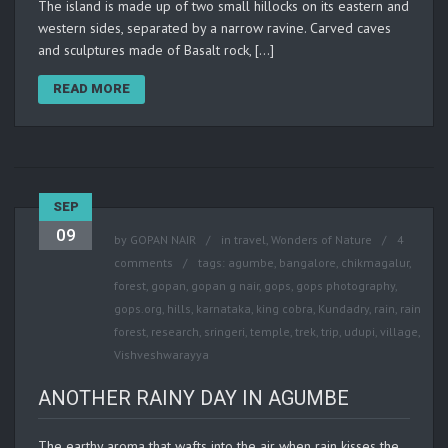
The island is made up of two small hillocks on its eastern and
western sides, separated by a narrow ravine. Carved caves
and sculptures made of Basalt rock, […]
READ MORE
SEP
09
by
GOPAN NAIR
in
travel
,
Wonders of Nature
4
comments
tags:
agumbe
,
bangalore
,
chikmagalur
,
forest
,
gopan
,
gopan g nair
,
gops
,
gops photography
,
gops.org
,
hills
,
karnataka
,
king cobra
,
Kundadry
,
rain
,
rain
forest
,
research
,
sringeri
,
temple
,
trek
,
trip
,
udupi
,
village
,
Vishveshwarayya
ANOTHER RAINY DAY IN AGUMBE
The earthy aroma that wafts into the air when rain kisses the