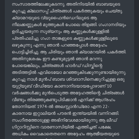
സംസാരത്തിലേക്കുകടന്നു. അതിനിടയിൽ ബാബയുടെ
കുറച്ചു ക്ലോസപ്പ് ചിത്രങ്ങൾ പകർത്തുകയും ചെയ്തു.
ക്യാമറയുടെ വ്യൂഫൈൻഡെറിലൂടെ ആ
നീലക്കണ്ണുകൾ മുത്തുകൾ പോലെ തിളങ്ങി. ഗംഗാനദിയും
ഉദിച്ചുയരുന്ന സൂര്യനും ആ കണ്ണുകൾക്കുള്ളിൽ
പ്രതിഫലിച്ചു. ഗംഗ താങ്കളുടെ കണ്ണുകൾക്കുള്ളിലൂടെ
ഒഴുകുന്നു എന്നു ഞാൻ പറഞ്ഞപ്പോൾ അദ്ദേഹം
പൊട്ടിച്ചിരിച്ചു. ആ ചിരിയും ഞാൻ ക്യാമറയിൽ പകർത്തി.
അതിനുശേഷം ഈ കണ്ടുമുട്ടൽ ഞാൻ മറന്നു
പോയെങ്കിലും, ചിത്രങ്ങൾ ഹാർഡ് ഡിസ്കിന്റെ
അടിത്തട്ടിൽ എവിടെയോ മറഞ്ഞുകിടക്കുന്നുണ്ടായിരുന്നു.
കുറച്ചു നാൾ മുൻപ്‌ ബാബ ശിവദാസിനെക്കുറിച്ചുള്ള ഒരു
യുറ്റ്യൂബ്‌ വീഡിയോ കാണാനിടയായപ്പോഴാണ്‌ 10
വർഷങ്ങൾക്കു മുൻപെടുത്ത അദ്ദേഹത്തിന്റെ ചിത്രങ്ങൾ
വീണ്ടും തിരഞ്ഞുകണ്ടൂപിടിക്കാൻ എനിക്ക്‌ ആഗ്രഹം
തോന്നിയത്‌. 1974-ൽ അലസ്സാൻഡ്രോ എന്ന 22-
കാരനായ ഇറ്റാലിയൻ പൗരൻ ഇന്ത്യയിൽ വന്നിറങ്ങി.
സംഗീതത്തോടുള്ള അഭിനിവേശമായിരുന്നു ആ ലീഡ്‌
ഗിറ്റാറിസ്റ്റിനെ വാരണാസിയിൽ എത്തിച്ചത്‌. പക്ഷേ,
അധികം വൈകാതെതന്നെ അദ്ദേഹം ആത്മീയതയുടെ