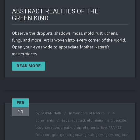
ABSTRACT REALITIES OF THE
GREEN KIND
Observe the droplets, shadows, moss, mold, rust, lichens,
fungi, and more! Art is woven into every corner of the world.
Open your eyes wide to appreciate Mother Nature’s
masterpieces.
READ MORE
FEB
11
by
GOPAN NAIR
in
Wonders of Nature
4
comments
tags:
abstract
,
aluminium
,
art
,
bauxite
,
blog
,
creation
,
creativ
,
drop
,
elements
,
five
,
FRAMES
,
freedom
,
god
,
gopan
,
gopan g nair
,
gops
,
gops.org
,
iron
,