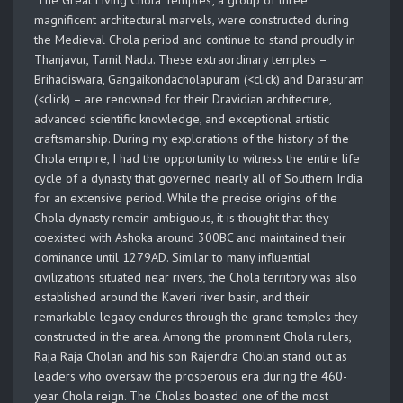
‘The Great Living Chola Temples’, a group of three
magnificent architectural marvels, were constructed during
the Medieval Chola period and continue to stand proudly in
Thanjavur, Tamil Nadu. These extraordinary temples –
Brihadiswara, Gangaikondacholapuram (<click) and Darasuram
(<click) – are renowned for their Dravidian architecture,
advanced scientific knowledge, and exceptional artistic
craftsmanship. During my explorations of the history of the
Chola empire, I had the opportunity to witness the entire life
cycle of a dynasty that governed nearly all of Southern India
for an extensive period. While the precise origins of the
Chola dynasty remain ambiguous, it is thought that they
coexisted with Ashoka around 300BC and maintained their
dominance until 1279AD. Similar to many influential
civilizations situated near rivers, the Chola territory was also
established around the Kaveri river basin, and their
remarkable legacy endures through the grand temples they
constructed in the area. Among the prominent Chola rulers,
Raja Raja Cholan and his son Rajendra Cholan stand out as
leaders who oversaw the prosperous era during the 460-
year Chola reign. The Cholas boasted one of the most