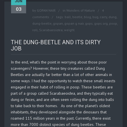
JUN
03
by
GOPAN NAIR
in
Wonders of Nature
4
comments
tags:
ball
,
beetle
,
blog
,
bug
,
carry
,
dung
,
dung-beetle
,
gopan
,
gopan g nair
,
gops
,
gops.org
,
poop
,
roll
,
Scarabaeoidea
,
weight
THE DUNG-BEETLE AND ITS DIRTY
JOB
In the end, what’s the point in worrying about those poor
scavengers? However, these tiny creatures called Dung
Beetles are actually far better than a lot of other animals in
some ways. I had the opportunity to watch these small insects
engaged in their habit of rolling in poop. These beetles are
part of a group called Scarabaeoidea, and they typically eat
dung or feces, and are often seen rolling the dung into balls
to take back to their homes. As one of the planet’s oldest
inhabitants, they developed alongside the dinosaurs that
roamed 115 million years in the past. Currently, there exist
more than 7000 distinct species of dung beetles. These