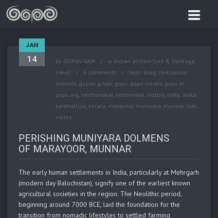
JAN
14
by
GOPAN NAIR
in
Indian architecture & Heritage
,
travel
6 comments
tags:
blog
,
civilization
,
dolmen
,
gopan g nair
,
gops
,
gops creativ
,
gops.in
,
gops.org
,
hirebenakal
,
hirebenkal
,
history
,
india
,
indus
,
kanthalloor
,
kerala
,
marayoor
,
muniyara
,
munnar
,
ruin
,
valley
PERISHING MUNIYARA DOLMENS
OF MARAYOOR, MUNNAR
The early human settlements in India, particularly at Mehrgarh
(modern day Balochistan), signify one of the earliest known
agricultural societies in the region. The Neolithic period,
beginning around 7000 BCE, laid the foundation for the
transition from nomadic lifestyles to settled farming