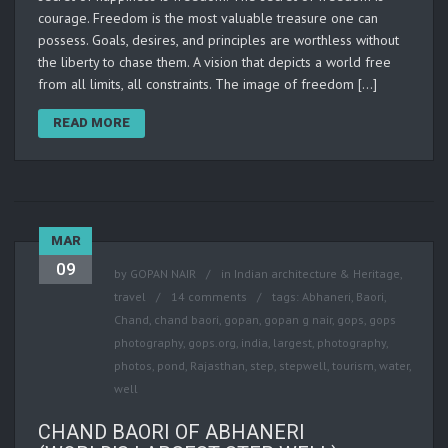
courage. Freedom is the most valuable treasure one can
possess. Goals, desires, and principles are worthless without
the liberty to chase them. A vision that depicts a world free
from all limits, all constraints. The image of freedom […]
READ MORE
MAR
09
by
GOPAN NAIR
in
Indian architecture & Heritage
,
travel
14 comments
tags:
Abhaneri
,
Baori
,
Chand
,
chand baori
,
gopan
,
gopan g nair
,
gops
,
gops
photography
,
gops.org
,
india
,
largest
,
photography
,
photos
,
pond
,
Rajasthan
,
step
,
stepwell
,
tourism
,
water
,
well
CHAND BAORI OF ABHANERI